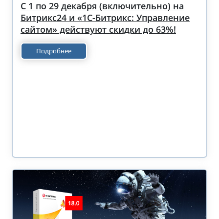
С 1 по 29 декабря (включительно) на
Битрикс24 и «1С-Битрикс: Управление
сайтом» действуют скидки до 63%!
Подробнее