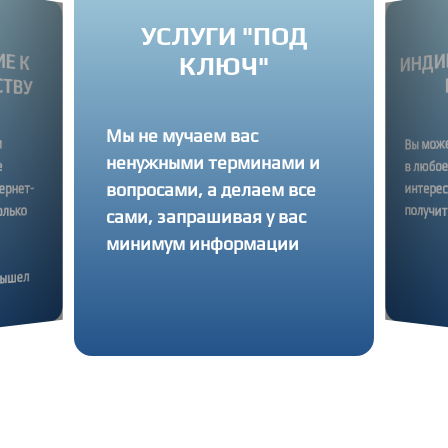
УСЛУГИ "ПОД
ИНД
Е К
КЛЮЧ"
ТВУ
Мы не мучаем вас
м
е
Вы мож
ненужными терминами и
в любо
вопросами, а делаем все
ернет-
интере
получи
олько
сами, запрашивая у вас
минимум информации
вышел