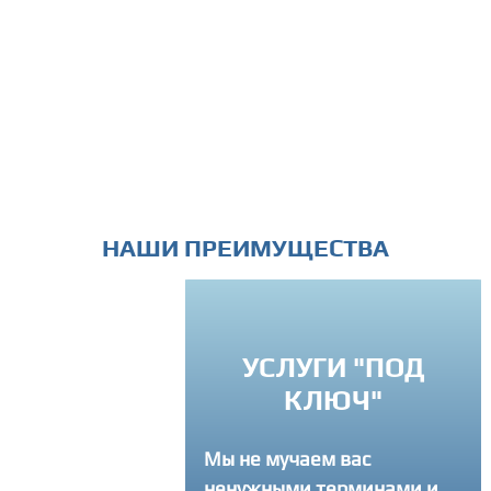
НАШИ ПРЕИМУЩЕСТВА
ИНДИВИ
УСЛУГИ "ПОД
КЛЮЧ"
ПО
Мы не мучаем вас
Вы можете с
ненужными терминами и
в любое вре