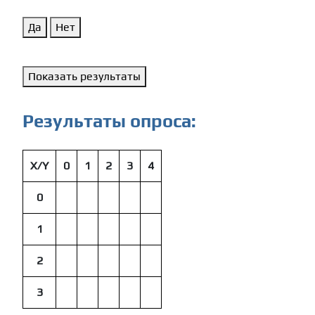
Да
Нет
Показать результаты
Результаты опроса:
X/Y
0
1
2
3
4
0
1
2
3