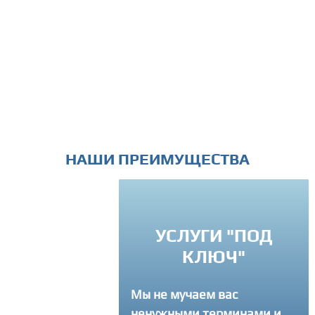
НАШИ ПРЕИМУЩЕСТВА
УСЛУГИ "ПОД
РЕМЛЕНИЕ К
КЛЮЧ"
ВЕРШЕНСТВУ
Мы не мучаем вас
егда советуем
ненужными терминами и
там как лучше