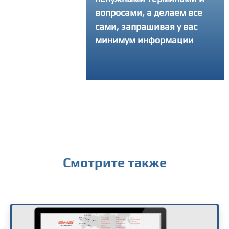
ать свой интернет-
вопросами, а делаем все
 и делаем столько
сами, запрашивая у вас
ток, сколько
минимум информации
уется, чтобы
ный продукт вышел
твенным
Смотрите также