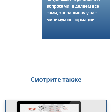
ать свой интернет-
вопросами, а делаем все
 и делаем столько
сами, запрашивая у вас
ток, сколько
минимум информации
уется, чтобы
ный продукт вышел
твенным
Смотрите также