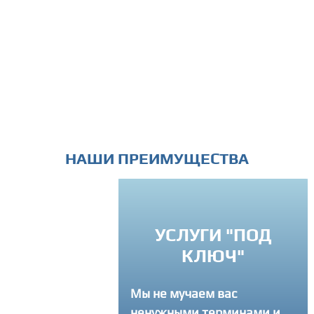
НАШИ ПРЕИМУЩЕСТВА
УСЛУГИ "ПОД
РЕМЛЕНИЕ К
КЛЮЧ"
ВЕРШЕНСТВУ
Мы не мучаем вас
егда советуем
ненужными терминами и
там как лучше