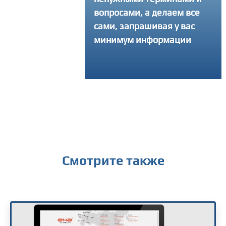
ать свой интернет-
вопросами, а делаем все
 и делаем столько
сами, запрашивая у вас
ток, сколько
минимум информации
уется, чтобы
ный продукт вышел
твенным
Смотрите также