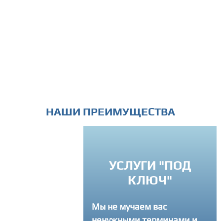
НАШИ ПРЕИМУЩЕСТВА
УСЛУГИ "ПОД
РЕМЛЕНИЕ К
КЛЮЧ"
ВЕРШЕНСТВУ
Мы не мучаем вас
егда советуем
ненужными терминами и
там как лучше