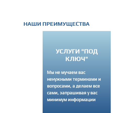
НАШИ ПРЕИМУЩЕСТВА
УСЛУГИ "ПОД
РЕМЛЕНИЕ К
КЛЮЧ"
ВЕРШЕНСТВУ
Мы не мучаем вас
егда советуем
ненужными терминами и
там как лучше
ать свой интернет-
вопросами, а делаем все
 и делаем столько
сами, запрашивая у вас
ток, сколько
минимум информации
уется, чтобы
ный продукт вышел