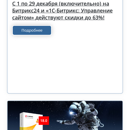
С 1 по 29 декабря (включительно) на
Битрикс24 и «1С-Битрикс: Управление
сайтом» действуют скидки до 63%!
Подробнее