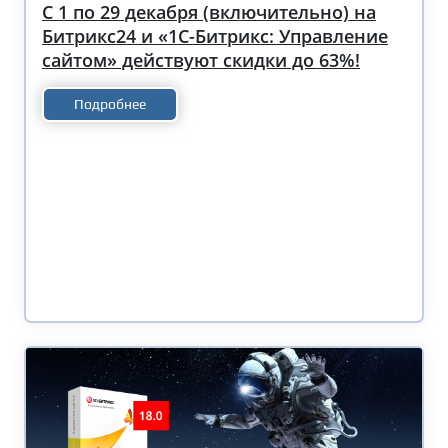
С 1 по 29 декабря (включительно) на
Битрикс24 и «1С-Битрикс: Управление
сайтом» действуют скидки до 63%!
Подробнее