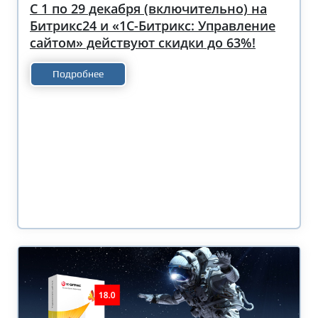
С 1 по 29 декабря (включительно) на
Битрикс24 и «1С-Битрикс: Управление
сайтом» действуют скидки до 63%!
Подробнее