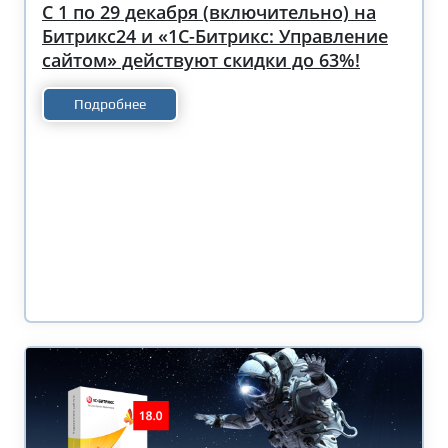
С 1 по 29 декабря (включительно) на
Битрикс24 и «1С-Битрикс: Управление
сайтом» действуют скидки до 63%!
Подробнее