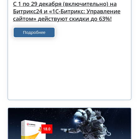
С 1 по 29 декабря (включительно) на
Битрикс24 и «1С-Битрикс: Управление
сайтом» действуют скидки до 63%!
Подробнее