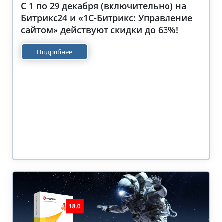
С 1 по 29 декабря (включительно) на
Битрикс24 и «1С-Битрикс: Управление
сайтом» действуют скидки до 63%!
Подробнее