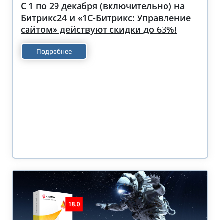
С 1 по 29 декабря (включительно) на
Битрикс24 и «1С-Битрикс: Управление
сайтом» действуют скидки до 63%!
Подробнее