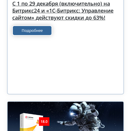
С 1 по 29 декабря (включительно) на
Битрикс24 и «1С-Битрикс: Управление
сайтом» действуют скидки до 63%!
Подробнее