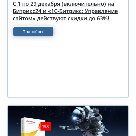
С 1 по 29 декабря (включительно) на
Битрикс24 и «1С-Битрикс: Управление
сайтом» действуют скидки до 63%!
Подробнее