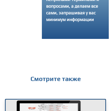
ать свой интернет-
вопросами, а делаем все
 и делаем столько
сами, запрашивая у вас
ток, сколько
минимум информации
уется, чтобы
ный продукт вышел
твенным
Смотрите также