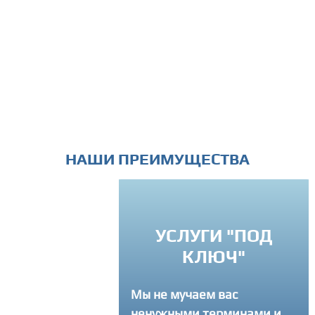
НАШИ ПРЕИМУЩЕСТВА
УСЛУГИ "ПОД
РЕМЛЕНИЕ К
КЛЮЧ"
ВЕРШЕНСТВУ
Мы не мучаем вас
егда советуем
ненужными терминами и
там как лучше