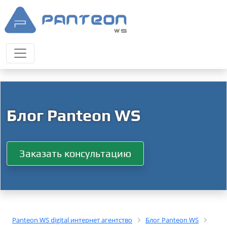
Блог Panteon WS
Заказать консультацию
Panteon WS digital интернет агентство
Блог Panteon WS