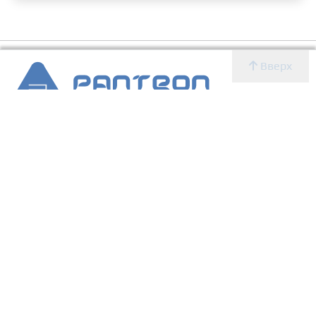
Вверх
2007 - 2026 © Panteon WS
Создание, SEO продвижение сайтов, дизайн, реклама,
ИТ
УСЛУГИ
О КОМПАНИИ
Главная
Новости
Блог
Новости
Определение CMS
Блог
Определение CMS
Услуги