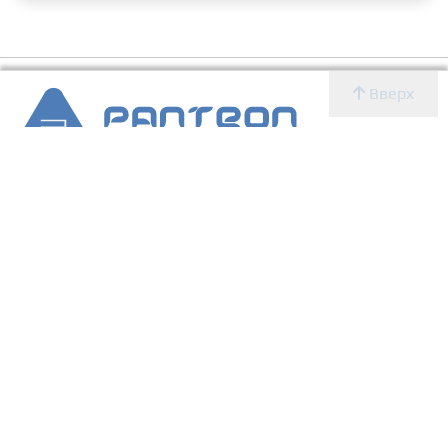
Вверх
2007 - 2026 © Panteon WS
Создание, SEO продвижение сайтов, дизайн, реклама,
ИТ
УСЛУГИ
О КОМПАНИИ
Главная
Новости
Блог
Новости
Определение CMS
Блог
Определение CMS
Услуги