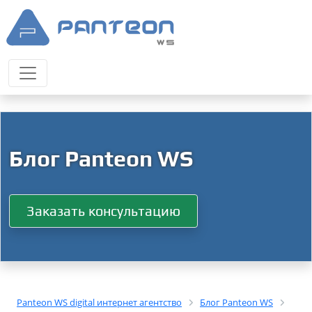
Блог Panteon WS
Заказать консультацию
Panteon WS digital интернет агентство
Блог Panteon WS