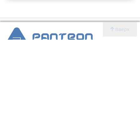
Вверх
2007 - 2026 © Panteon WS
Создание, SEO продвижение сайтов, дизайн, реклама,
ИТ
УСЛУГИ
О КОМПАНИИ
Главная
Новости
Блог
Новости
Определение CMS
Блог
Определение CMS
Услуги