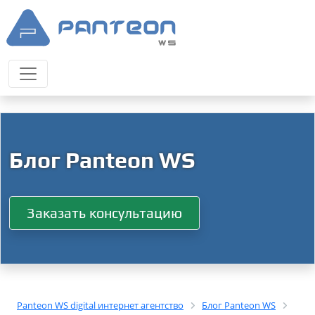
Блог Panteon WS
Заказать консультацию
Panteon WS digital интернет агентство
Блог Panteon WS