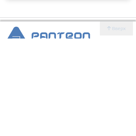
Вверх
2007 - 2026 © Panteon WS
Создание, SEO продвижение сайтов, дизайн, реклама,
ИТ
УСЛУГИ
О КОМПАНИИ
Главная
Новости
Блог
Новости
Определение CMS
Блог
Определение CMS
Услуги