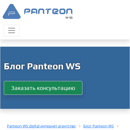
Блог Panteon WS
Заказать консультацию
Panteon WS digital интернет агентство
Блог Panteon WS