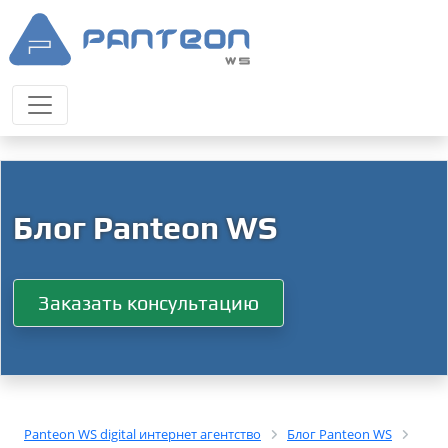
Блог Panteon WS
Заказать консультацию
Panteon WS digital интернет агентство
Блог Panteon WS