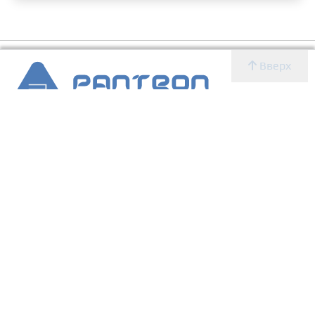
Вверх
2007 - 2026 © Panteon WS
Создание, SEO продвижение сайтов, дизайн, реклама,
ИТ
УСЛУГИ
О КОМПАНИИ
Главная
Новости
Блог
Новости
Определение CMS
Блог
Определение CMS
Услуги