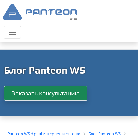
Блог Panteon WS
Заказать консультацию
Panteon WS digital интернет агентство
Блог Panteon WS