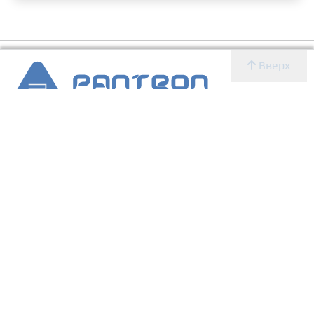
Вверх
2007 - 2026 © Panteon WS
Создание, SEO продвижение сайтов, дизайн, реклама,
ИТ
УСЛУГИ
О КОМПАНИИ
Главная
Новости
Блог
Новости
Определение CMS
Блог
Определение CMS
Услуги