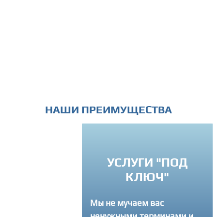
НАШИ ПРЕИМУЩЕСТВА
УСЛУГИ "ПОД
РЕМЛЕНИЕ К
КЛЮЧ"
ВЕРШЕНСТВУ
Мы не мучаем вас
егда советуем
ненужными терминами и
там как лучше