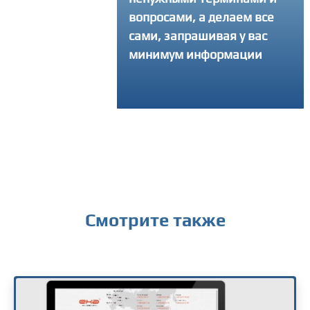
ать свой интернет-
вопросами, а делаем все
 и делаем столько
сами, запрашивая у вас
ток, сколько
минимум информации
уется, чтобы
ный продукт вышел
твенным
Смотрите также