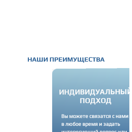
НАШИ ПРЕИМУЩЕСТВА
ИНДИВИДУАЛЬНЫЙ
СЛУГИ "ПОД
ПОДХОД
КЛЮЧ"
Вы можете связатся с нами
 мучаем вас
ми терминами и
в любое время и задать
ами, а делаем все
интересующий вопрос или