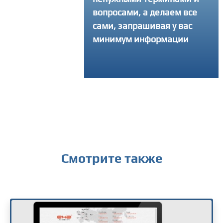
ать свой интернет-
вопросами, а делаем все
 и делаем столько
сами, запрашивая у вас
ток, сколько
минимум информации
уется, чтобы
ный продукт вышел
твенным
Смотрите также