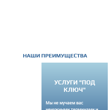
НАШИ ПРЕИМУЩЕСТВА
УСЛУГИ "ПОД
РЕМЛЕНИЕ К
КЛЮЧ"
ВЕРШЕНСТВУ
Мы не мучаем вас
егда советуем
ненужными терминами и
там как лучше