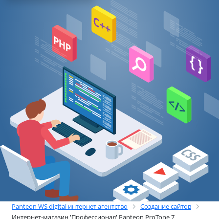
Panteon WS digital интернет агентство
Создание сайтов
Интернет-магазин 'Профессионал' Panteon ProTone 7