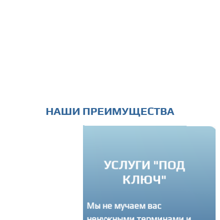
НАШИ ПРЕИМУЩЕСТВА
ИНДИВИДУАЛЬН
УСЛУГИ "ПОД
ПОДХОД
КЛЮЧ"
Вы можете связатся с нам
 не мучаем вас
в любое время и задать
нужными терминами и