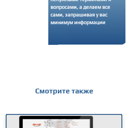
просами, а делаем все
интересующий вопрос или
ми, запрашивая у вас
получить консультацию
нимум информации
Смотрите также