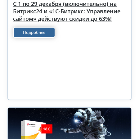
С 1 по 29 декабря (включительно) на
Битрикс24 и «1С-Битрикс: Управление
сайтом» действуют скидки до 63%!
Подробнее