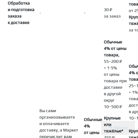
Обработка
тов
и подготовка
30 ₽
от 2
-
-
заказа
за заказ
Круп
к доставке
тяж
за т
Обычные
4% от цены
товара,
55–200 ₽
Обы
+ 1-5%
4% о
от цены
това
товара при
25–1
доставке
+ 1%
в другой
това
округ
дост
10–500 ₽
Вы сами
в др
организовываете
Крупные
10–1
Обычные
и оплачиваете
или
4%
Вверх
доставку, а Маркет
тяжёлые*
Круп
от цены
перечислит вам
350 ₽
тяж