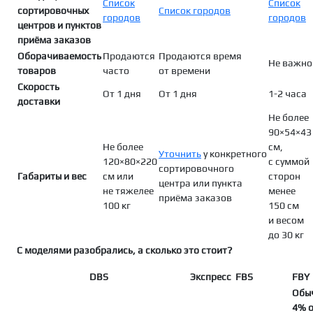
Список
Список
сортировочных
Список городов
городов
городов
центров и пунктов
приёма заказов
Оборачиваемость
Продаются
Продаются время
Не важно
товаров
часто
от времени
Скорость
От 1 дня
От 1 дня
1-2 часа
доставки
Не более
90×54×43
Не более
см,
Уточнить
у конкретного
120×80×220
с суммой
сортировочного
Габариты и вес
см или
сторон
центра или пункта
не тяжелее
менее
приёма заказов
100 кг
150 см
и весом
до 30 кг
С моделями разобрались, а сколько это стоит?
DBS
Экспресс
FBS
FBY
Обы
4% о