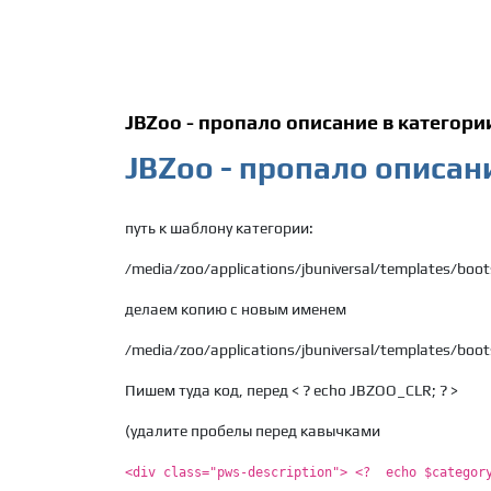
JBZoo - пропало описание в категори
JBZoo - пропало описан
путь к шаблону категории:
/media/zoo/applications/jbuniversal/templates/boot
делаем копию с новым именем
/media/zoo/applications/jbuniversal/templates/boo
Пишем туда код, перед < ? echo JBZOO_CLR; ? >
(удалите пробелы перед кавычками
<div class="pws-description"> <? echo $category