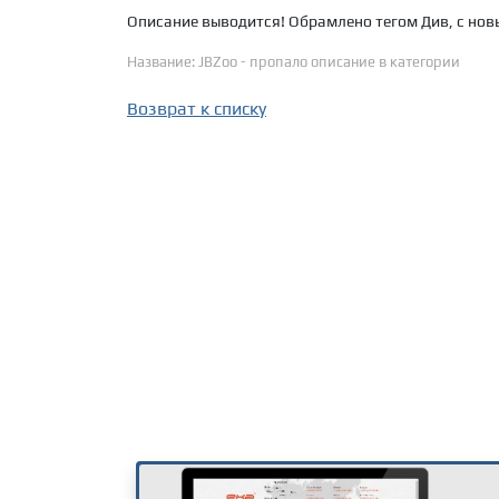
Описание выводится! Обрамлено тегом Див, с но
Название: JBZoo - пропало описание в категории
Возврат к списку