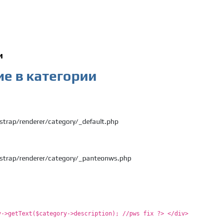
и
ие в категории
strap/renderer/category/_default.php
tstrap/renderer/category/_panteonws.php
->getText($category->description); //pws fix ?> </div>