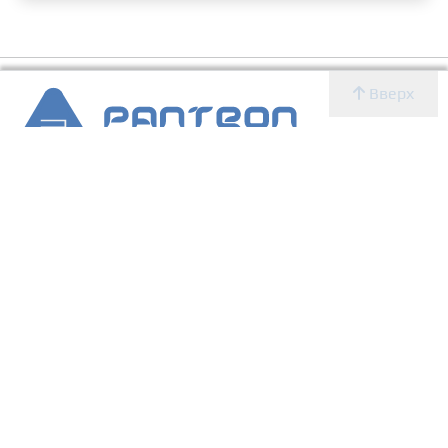
Вверх
2007 - 2026 © Panteon WS
Создание, SEO продвижение сайтов, дизайн, реклама,
ИТ
УСЛУГИ
О КОМПАНИИ
Главная
Новости
Блог
Новости
Определение CMS
Блог
Определение CMS
Услуги