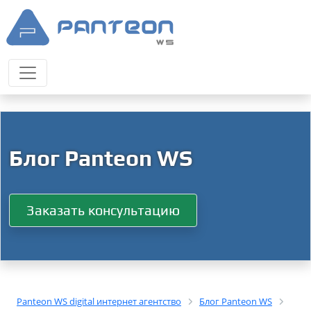
Блог Panteon WS
Заказать консультацию
Panteon WS digital интернет агентство
Блог Panteon WS