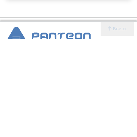
Вверх
2007 - 2026 © Panteon WS
Создание, SEO продвижение сайтов, дизайн, реклама,
ИТ
УСЛУГИ
О КОМПАНИИ
Главная
Новости
Блог
Новости
Определение CMS
Блог
Определение CMS
Услуги