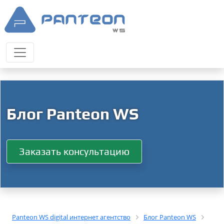
Блог Panteon WS
Заказать консультацию
Panteon WS digital интернет агентство
Блог Panteon WS