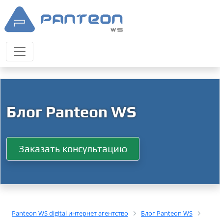
Блог Panteon WS
Заказать консультацию
Panteon WS digital интернет агентство
Блог Panteon WS