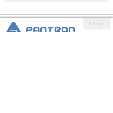
Вверх
2007 - 2026 © Panteon WS
Создание, SEO продвижение сайтов, дизайн, реклама,
ИТ
УСЛУГИ
О КОМПАНИИ
Главная
Новости
Блог
Новости
Определение CMS
Блог
Определение CMS
Услуги