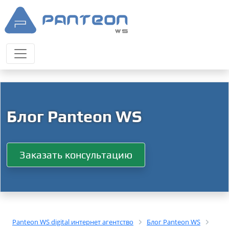
Блог Panteon WS
Заказать консультацию
Panteon WS digital интернет агентство
Блог Panteon WS