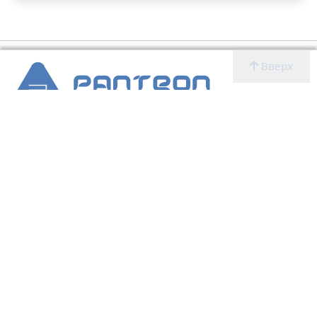
Вверх
2007 - 2026 © Panteon WS
Создание, SEO продвижение сайтов, дизайн, реклама,
ИТ
УСЛУГИ
О КОМПАНИИ
Главная
Новости
Блог
Новости
Определение CMS
Блог
Определение CMS
Услуги