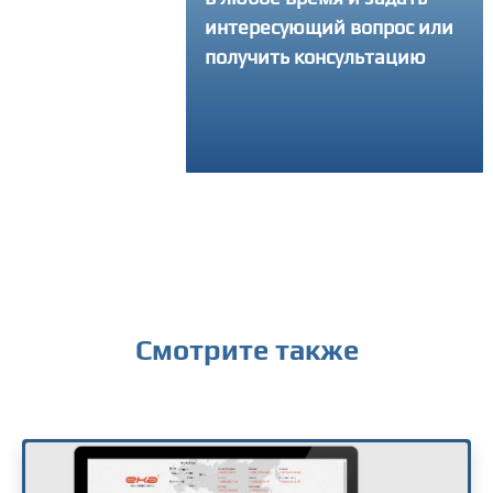
ами, а делаем все
интересующий вопрос или
запрашивая у вас
получить консультацию
ум информации
Смотрите также