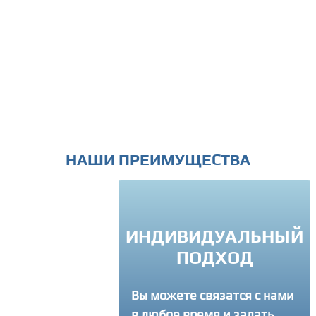
НАШИ ПРЕИМУЩЕСТВА
ИНДИВИДУАЛЬНЫЙ
СЛУГИ "ПОД
ПОДХОД
КЛЮЧ"
Вы можете связатся с нами
 мучаем вас
ми терминами и
в любое время и задать