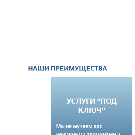
НАШИ ПРЕИМУЩЕСТВА
ИНДИВИД
УСЛУГИ "ПОД
ПОДХ
КЛЮЧ"
Вы можете связ
Мы не мучаем вас
ненужными терминами и
в любое время 