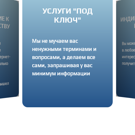
УСЛУГИ "ПОД
ИНД
Е К
КЛЮЧ"
ТВУ
Мы не мучаем вас
м
е
Вы мож
ненужными терминами и
в любо
вопросами, а делаем все
ернет-
интере
получи
олько
сами, запрашивая у вас
минимум информации
вышел